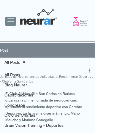
Post
All Posts
All Posts
Jornada de Neurociencias Aplicadas al Rendimiento Deportivo
- Club Villa San Carlos
Blog Neurar
El Club Atlético Villa San Carlos de Berisso 
Capacitaciones
organiza la primer jornada de neurociencias 
Congresos
aplicadas al rendimiento deportivo con Cerebro 
Deportivo. En la misma disertarán el Lic. Mario 
Ciclo de Charlas
Mouche y Mariano Canegallo.
Brain Vision Training - Deportes