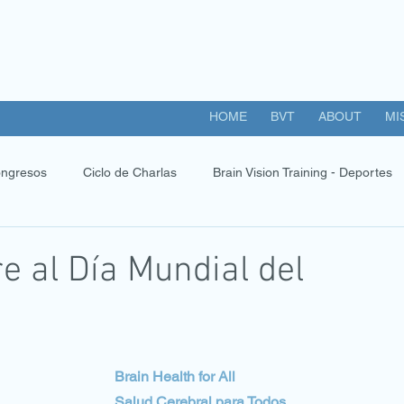
HOME
BVT
ABOUT
MI
ngresos
Ciclo de Charlas
Brain Vision Training - Deportes
 al Día Mundial del
Brain Health for All
Salud Cerebral para Todos