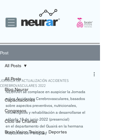
Post
All Posts
All Posts
JORNADA DE ACTUALIZACIÓN ACCIDENTES
CEREBROVASCULARES 2022
Blog Neurar
NEURAR se complace en auspiciar la Jornada 
sobre Accidentes Cerebrovasculares, basados 
Capacitaciones
sobre aspectos preventivos, nutricionales, 
Congresos
neurológicos y rehabilitación a desarrollarse el 
sábado 18 de junio 2022 (presencial) 
Ciclo de Charlas
en el departamento del Guairá en la hermana 
Brain Vision Training - Deportes
República del Paraguay