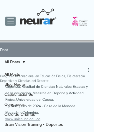
Post
All Posts
All Posts
Congreso Internacional en Educación Física, Fisioterapia
Deportiva y Ciencias del Deporte
Blog Neurar
Organiza: Facultad de Ciencias Naturales Exactas y 
de la educación, Maestría en Deporte y Actividad 
Capacitaciones
Física. Universidad del Cauca.
Congresos
5 y 6 de junio de 2024 - Casa de la Moneda. 
Popayán - Colombia.
Ciclo de Charlas
www.unicauca.edu.co
Brain Vision Training - Deportes