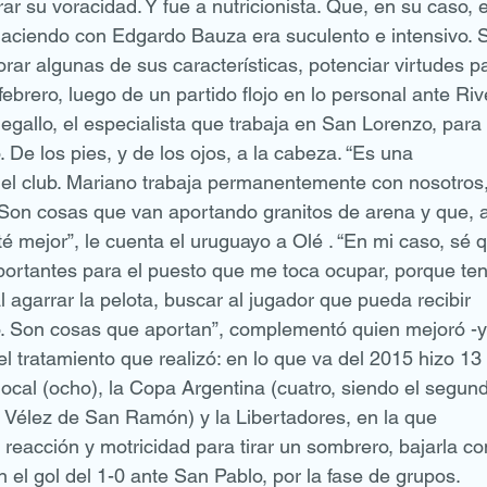
r su voracidad. Y fue a nutricionista. Que, en su caso, 
haciendo con Edgardo Bauza era suculento e intensivo. S
rar algunas de sus características, potenciar virtudes p
febrero, luego de un partido flojo en lo personal ante Rive
gallo, el especialista que trabaja en San Lorenzo, para 
De los pies, y de los ojos, a la cabeza. “Es una 
el club. Mariano trabaja permanentemente con nosotros,
Son cosas que van aportando granitos de arena y que, a
é mejor”, le cuenta el uruguayo a Olé . “En mi caso, sé 
importantes para el puesto que me toca ocupar, porque te
 agarrar la pelota, buscar al jugador que pueda recibir 
lo. Son cosas que aportan”, complementó quien mejoró -y
l tratamiento que realizó: en lo que va del 2015 hizo 13 
 local (ocho), la Copa Argentina (cuatro, siendo el segun
 Vélez de San Ramón) y la Libertadores, en la que 
eacción y motricidad para tirar un sombrero, bajarla co
n el gol del 1-0 ante San Pablo, por la fase de grupos.