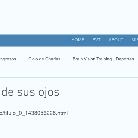
HOME
BVT
ABOUT
MI
ngresos
Ciclo de Charlas
Brain Vision Training - Deportes
 de sus ojos
zo/titulo_0_1438056228.html