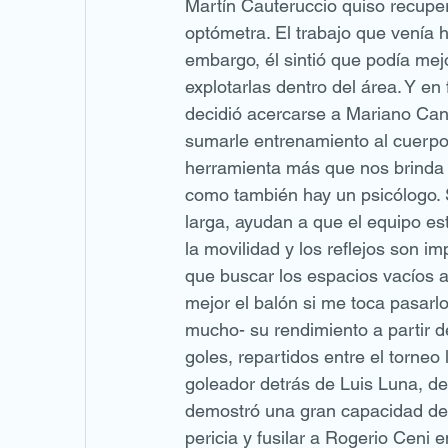
Martín Cauteruccio quiso recupera
optómetra. El trabajo que venía 
embargo, él sintió que podía mejo
explotarlas dentro del área. Y en 
decidió acercarse a Mariano Cane
sumarle entrenamiento al cuerpo. 
herramienta más que nos brinda 
como también hay un psicólogo. 
larga, ayudan a que el equipo est
la movilidad y los reflejos son 
que buscar los espacios vacíos al
mejor el balón si me toca pasar
mucho- su rendimiento a partir de
goles, repartidos entre el torneo
goleador detrás de Luis Luna, de
demostró una gran capacidad de r
pericia y fusilar a Rogerio Ceni e