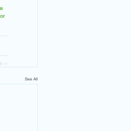
a 
or 
See All