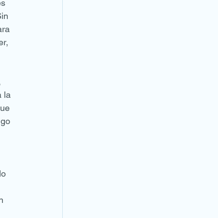
es 
in 
ara 
r, 
 
 la 
que 
ngo 
 
do 
n 